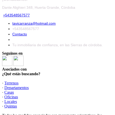
Dante Alighieri 348, Huerta Grande, Córdoba
+543548567577
tavicarranza@hotmail.com
+543548567577
Contacto
Tu inmobiliaria de confianza, en las Sierras de córdoba.
Seguinos en
Asociados con
¿Qué estás buscando?
·
Terrenos
·
Departamentos
·
Casas
·
Oficinas
·
Locales
·
Quintas