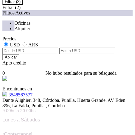
Filtrar
(2)
Filtrar
(2)
Filtros Activos
Oficinas
Alquiler
Precios
USD
ARS
Aplicar
Apto crédito
0
No hubo resultados para su búsqueda
Encontranos en
3548567577
Dante Alighieri 348, Córdoba. Punilla, Huerta Grande. AV Eden
896, La Falda, Punilla , Cordoba
9:00hs a 20:00hs
Lunes a Sábados
¡Contactanos!