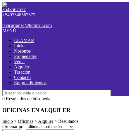
3548567577
+5493548567577
|
tavicarranza@hotmail.com
MENÚ
LLAMAR
Inicio
Nosotros
Propiedades
Venta
Alquiler
Tasación
Contacto
Emprendimientos
0 Resultados de búsqueda
OFICINAS EN ALQUILER
Inicio
>
Oficinas
>
Alquiler
> Resultados
Ordenar por