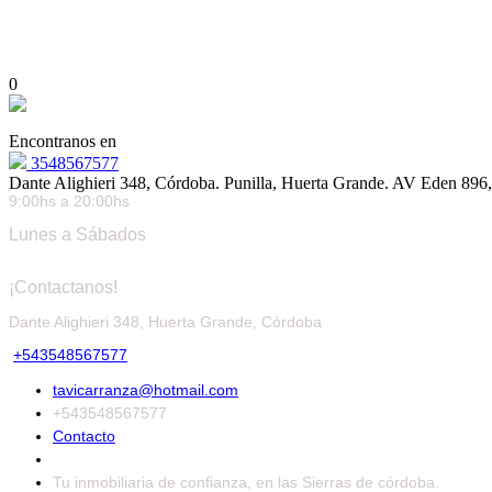
0
Encontranos en
3548567577
Dante Alighieri 348, Córdoba. Punilla, Huerta Grande. AV Eden 896,
9:00hs a 20:00hs
Lunes a Sábados
¡Contactanos!
Dante Alighieri 348, Huerta Grande, Córdoba
+543548567577
tavicarranza@hotmail.com
+543548567577
Contacto
Tu inmobiliaria de confianza, en las Sierras de córdoba.