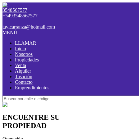
3548567577
+5493548567577
|
tavicarranza@hotmail.com
MENÚ
LLAMAR
Inicio
Nosotros
Propiedades
Venta
Alquiler
Tasación
Contacto
Emprendimientos
ENCUENTRE SU
PROPIEDAD
Operación