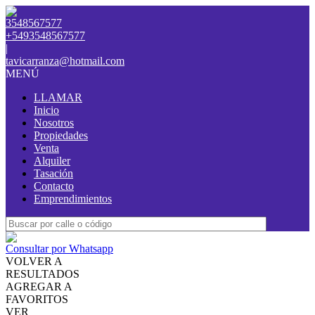
3548567577
+5493548567577
|
tavicarranza@hotmail.com
MENÚ
LLAMAR
Inicio
Nosotros
Propiedades
Venta
Alquiler
Tasación
Contacto
Emprendimientos
Consultar por Whatsapp
VOLVER A
RESULTADOS
AGREGAR A
FAVORITOS
VER