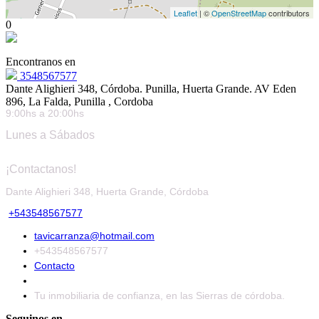
Leaflet
| ©
OpenStreetMap
contributors
0
Encontranos en
3548567577
Dante Alighieri 348, Córdoba. Punilla, Huerta Grande. AV Eden
896, La Falda, Punilla , Cordoba
9:00hs a 20:00hs
Lunes a Sábados
¡Contactanos!
Dante Alighieri 348, Huerta Grande, Córdoba
+543548567577
tavicarranza@hotmail.com
+543548567577
Contacto
Tu inmobiliaria de confianza, en las Sierras de córdoba.
Seguinos en