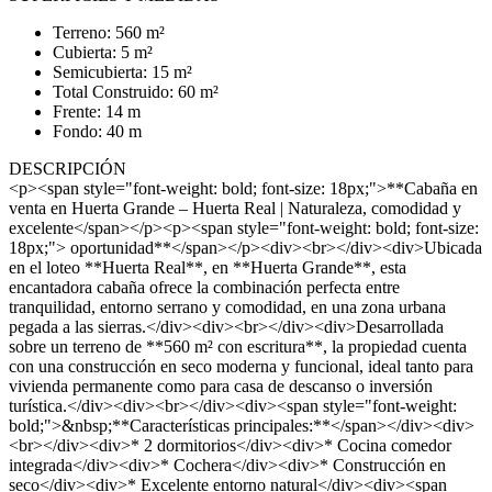
Terreno: 560 m²
Cubierta: 5 m²
Semicubierta: 15 m²
Total Construido: 60 m²
Frente: 14 m
Fondo: 40 m
DESCRIPCIÓN
<p><span style="font-weight: bold; font-size: 18px;">**Cabaña en
venta en Huerta Grande – Huerta Real | Naturaleza, comodidad y
excelente</span></p><p><span style="font-weight: bold; font-size:
18px;"> oportunidad**</span></p><div><br></div><div>Ubicada
en el loteo **Huerta Real**, en **Huerta Grande**, esta
encantadora cabaña ofrece la combinación perfecta entre
tranquilidad, entorno serrano y comodidad, en una zona urbana
pegada a las sierras.</div><div><br></div><div>Desarrollada
sobre un terreno de **560 m² con escritura**, la propiedad cuenta
con una construcción en seco moderna y funcional, ideal tanto para
vivienda permanente como para casa de descanso o inversión
turística.</div><div><br></div><div><span style="font-weight:
bold;">&nbsp;**Características principales:**</span></div><div>
<br></div><div>* 2 dormitorios</div><div>* Cocina comedor
integrada</div><div>* Cochera</div><div>* Construcción en
seco</div><div>* Excelente entorno natural</div><div><span