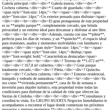
Galería principal.</div><div>* Galería trasera.</div><div>*
Cochera cubierta.</div><div>* Cuarto de guardado.</div><div>
<span style="font-size: 14px;"><br></span></div><div><span
style="font-size: 14px;">Un exterior pensado para disfrutar</span>
</div><div><br></div><div>El gran protagonista de esta propiedad
es su **amplio parque**, completamente cercado, que brinda
privacidad y un entorno ideal para descansar y disfrutar al aire libre.
</div><div><br></div><div>Además, cuenta con una **pileta**,
perfecta para los días de verano, y un **quincho**, el espacio ideal
para reuniones, asados y momentos inolvidables con familiares y
amigos.</div><div><span style="font-size: 14px;"><br></span>
</div><div><span style="font-size: 14px;">&nbsp;<span
style="font-weight: bold;">Características destacadas</span>
</span></div><div><br></div><div>? Terreno de **1.072 m²**.
</div><div>? 167,8 m² cubiertos.</div><div>? Gran parque
totalmente cercado.</div><div>? Pileta.</div><div>? Quincho.
</div><div>? Cochera cubierta.</div><div>? Entorno residencial,
tranquilo y rodeado de naturaleza.</div><div><br></div><div>Ya
sea como **vivienda permanente**, casa de fin de semana o
inversión para alquiler turístico, esta propiedad reúne todas las
condiciones para disfrutar de la calidad de vida que ofrecen las
Sierras de Córdoba.</div><div><br></div><div>**Consultanos y
coordiná tu visita. En GRUPO HUERTA Negocios Inmobiliarios te
acompañamos a encontrar el lugar donde comienzan tus próximos
proyectos y mejores momentos.**</div><div><br></div><div>