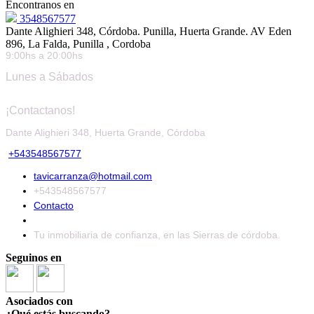
Encontranos en
3548567577
Dante Alighieri 348, Córdoba. Punilla, Huerta Grande. AV Eden
896, La Falda, Punilla , Cordoba
9:00hs a 20:00hs
Lunes a Sábados
¡Contactanos!
Dante Alighieri 348, Huerta Grande, Córdoba
+543548567577
tavicarranza@hotmail.com
+543548567577
Contacto
Tu inmobiliaria de confianza, en las Sierras de córdoba.
Seguinos en
Asociados con
¿Qué estás buscando?