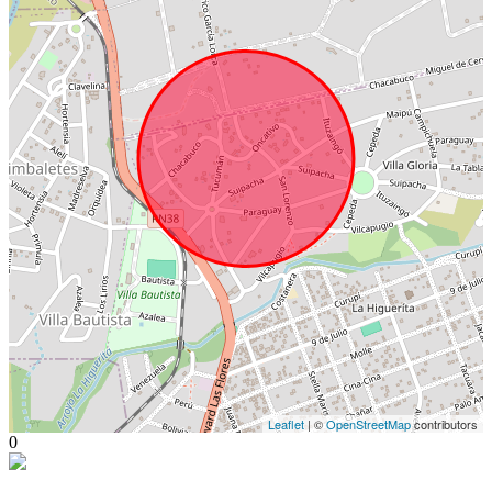
Leaflet
| ©
OpenStreetMap
contributors
0