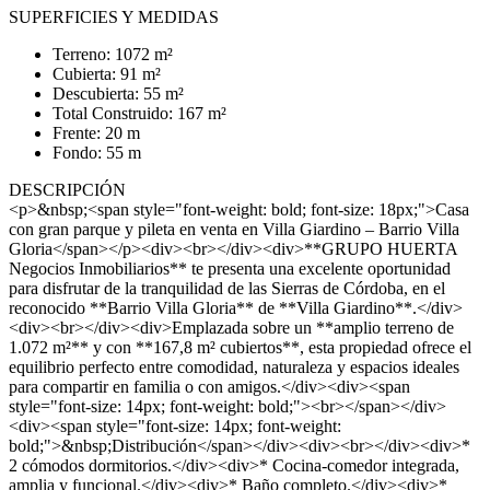
SUPERFICIES Y MEDIDAS
Terreno: 1072 m²
Cubierta: 91 m²
Descubierta: 55 m²
Total Construido: 167 m²
Frente: 20 m
Fondo: 55 m
DESCRIPCIÓN
<p>&nbsp;<span style="font-weight: bold; font-size: 18px;">Casa
con gran parque y pileta en venta en Villa Giardino – Barrio Villa
Gloria</span></p><div><br></div><div>**GRUPO HUERTA
Negocios Inmobiliarios** te presenta una excelente oportunidad
para disfrutar de la tranquilidad de las Sierras de Córdoba, en el
reconocido **Barrio Villa Gloria** de **Villa Giardino**.</div>
<div><br></div><div>Emplazada sobre un **amplio terreno de
1.072 m²** y con **167,8 m² cubiertos**, esta propiedad ofrece el
equilibrio perfecto entre comodidad, naturaleza y espacios ideales
para compartir en familia o con amigos.</div><div><span
style="font-size: 14px; font-weight: bold;"><br></span></div>
<div><span style="font-size: 14px; font-weight:
bold;">&nbsp;Distribución</span></div><div><br></div><div>*
2 cómodos dormitorios.</div><div>* Cocina-comedor integrada,
amplia y funcional.</div><div>* Baño completo.</div><div>*