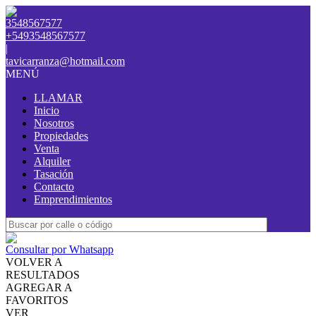
3548567577
+5493548567577
|
tavicarranza@hotmail.com
MENÚ
LLAMAR
Inicio
Nosotros
Propiedades
Venta
Alquiler
Tasación
Contacto
Emprendimientos
Consultar por Whatsapp
VOLVER A
RESULTADOS
AGREGAR A
FAVORITOS
VER