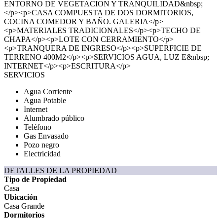
ENTORNO DE VEGETACION Y TRANQUILIDAD&nbsp;
</p><p>CASA COMPUESTA DE DOS DORMITORIOS,
COCINA COMEDOR Y BAÑO. GALERIA</p>
<p>MATERIALES TRADICIONALES</p><p>TECHO DE
CHAPA</p><p>LOTE CON CERRAMIENTO</p>
<p>TRANQUERA DE INGRESO</p><p>SUPERFICIE DE
TERRENO 400M2</p><p>SERVICIOS AGUA, LUZ E&nbsp;
INTERNET</p><p>ESCRITURA</p>
SERVICIOS
Agua Corriente
Agua Potable
Internet
Alumbrado público
Teléfono
Gas Envasado
Pozo negro
Electricidad
DETALLES DE LA PROPIEDAD
Tipo de Propiedad
Casa
Ubicación
Casa Grande
Dormitorios