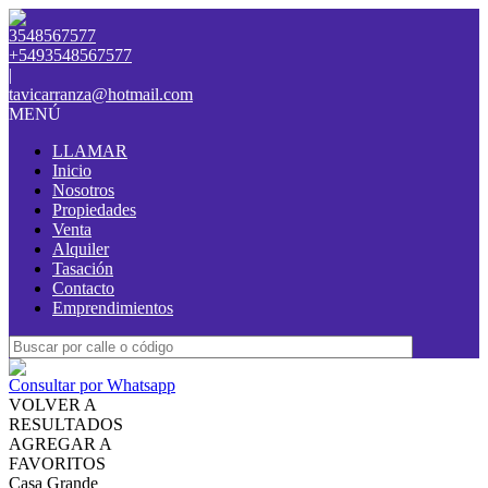
3548567577
+5493548567577
|
tavicarranza@hotmail.com
MENÚ
LLAMAR
Inicio
Nosotros
Propiedades
Venta
Alquiler
Tasación
Contacto
Emprendimientos
Consultar por Whatsapp
VOLVER A
RESULTADOS
AGREGAR A
FAVORITOS
Casa Grande