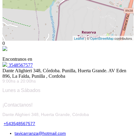
Leaflet
| ©
OpenStreetMap
contributors
0
Encontranos en
3548567577
Dante Alighieri 348, Córdoba. Punilla, Huerta Grande. AV Eden
896, La Falda, Punilla , Cordoba
9:00hs a 20:00hs
Lunes a Sábados
¡Contactanos!
Dante Alighieri 348, Huerta Grande, Córdoba
+543548567577
tavicarranza@hotmail.com