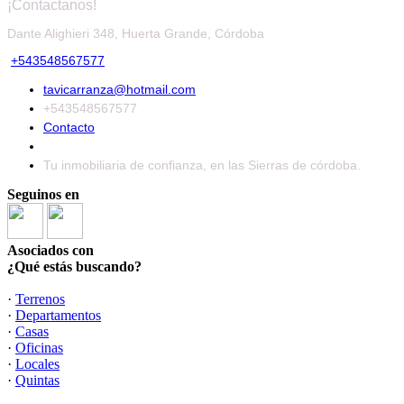
¡Contactanos!
Dante Alighieri 348, Huerta Grande, Córdoba
+543548567577
tavicarranza@hotmail.com
+543548567577
Contacto
Tu inmobiliaria de confianza, en las Sierras de córdoba.
Seguinos en
Asociados con
¿Qué estás buscando?
·
Terrenos
·
Departamentos
·
Casas
·
Oficinas
·
Locales
·
Quintas