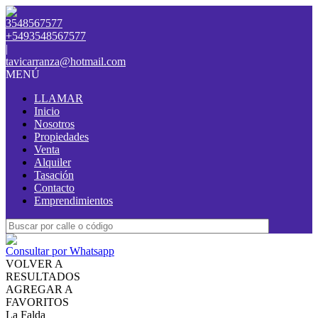
3548567577
+5493548567577
|
tavicarranza@hotmail.com
MENÚ
LLAMAR
Inicio
Nosotros
Propiedades
Venta
Alquiler
Tasación
Contacto
Emprendimientos
Consultar por Whatsapp
VOLVER A
RESULTADOS
AGREGAR A
FAVORITOS
La Falda