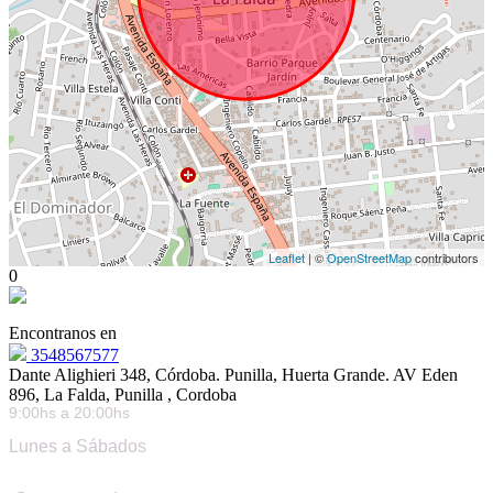
Leaflet
| ©
OpenStreetMap
contributors
0
Encontranos en
3548567577
Dante Alighieri 348, Córdoba. Punilla, Huerta Grande. AV Eden
896, La Falda, Punilla , Cordoba
9:00hs a 20:00hs
Lunes a Sábados